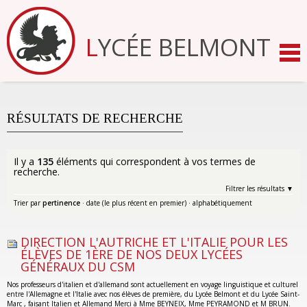
Aller
au
contenu.
LYCÉE BELMONT
|
Aller
à
la
navigation
RÉSULTATS DE RECHERCHE
Il y a
135
éléments qui correspondent à vos termes de
recherche.
Filtrer les résultats
Trier par
pertinence
·
date (le plus récent en premier)
·
alphabétiquement
DIRECTION L'AUTRICHE ET L'ITALIE POUR LES
ÉLÈVES DE 1ÈRE DE NOS DEUX LYCÉES
GÉNÉRAUX DU CSM
Nos professeurs d'italien et d'allemand sont actuellement en voyage linguistique et culturel
entre l'Allemagne et l'Italie avec nos élèves de première, du Lycée Belmont et du Lycée Saint-
Marc , faisant Italien et Allemand Merci à Mme BEYNEIX, Mme PEYRAMOND et M BRUN.