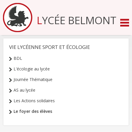
Aller
au
contenu.
LYCÉE BELMONT
|
Aller
à
la
navigation
VIE LYCÉENNE SPORT ET ÉCOLOGIE
NAVIGATION
BDL
L'écologie au lycée
Journée Thématique
AS au lycée
Les Actions solidaires
Le foyer des élèves