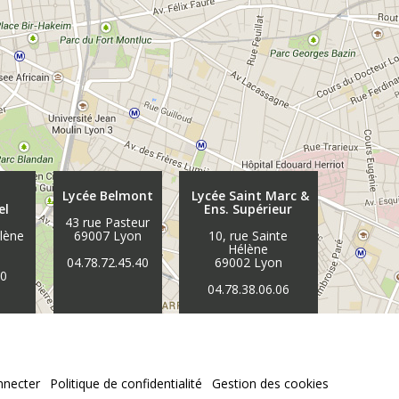
Lycée Belmont
Lycée Saint Marc &
el
Ens. Supérieur
43 rue Pasteur
élène
69007 Lyon
10, rue Sainte
n
Hélène
04.78.72.45.40
69002 Lyon
30
04.78.38.06.06
nnecter
Politique de confidentialité
Gestion des cookies