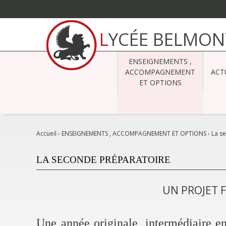
Aller
au
LYCÉE BELMON
contenu.
|
Aller
à
ENSEIGNEMENTS ,
la
navigation
ACCOMPAGNEMENT
ACT
ET OPTIONS
Accueil
›
ENSEIGNEMENTS , ACCOMPAGNEMENT ET OPTIONS
›
La s
LA SECONDE PRÉPARATOIRE
UN PROJET 
Une année originale, intermédiaire en