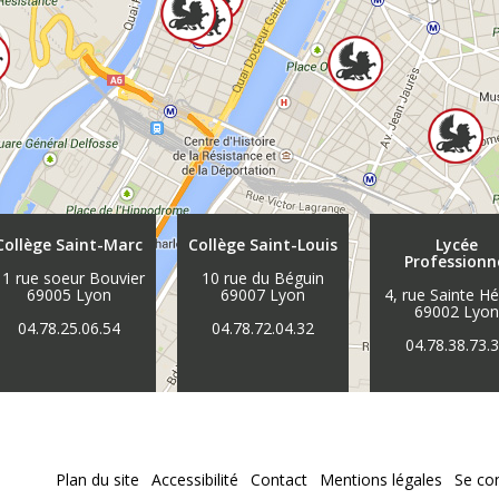
Collège Saint-Marc
Collège Saint-Louis
Lycée
Professionn
11 rue soeur Bouvier
10 rue du Béguin
69005 Lyon
69007 Lyon
4, rue Sainte H
69002 Lyo
04.78.25.06.54
04.78.72.04.32
04.78.38.73.
Plan du site
Accessibilité
Contact
Mentions légales
Se co