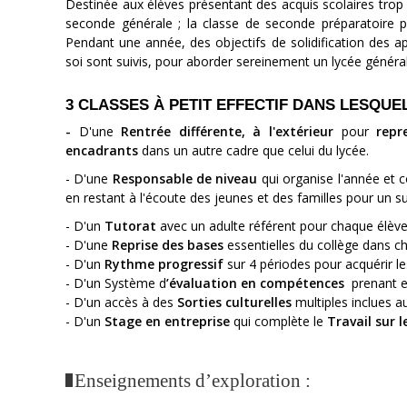
Destinée aux élèves présentant des acquis scolaires trop
seconde générale ; la classe de seconde préparatoire 
Pendant une année, des objectifs de solidification des a
soi sont suivis, pour aborder sereinement un lycée généra
3 CLASSES À PETIT EFFECTIF DANS LESQUE
-
D'une
Rentrée différente, à l'extérieur
pour
repr
encadrants
dans un autre cadre que celui du lycée.
- D'une
Responsable de niveau
qui organise l'année et c
en restant à l'écoute des jeunes et des familles pour un sui
- D'un
Tutorat
avec un adulte référent pour chaque élève
- D'une
Reprise des bases
essentielles du collège dans ch
- D'un
Rythme progressif
sur 4 périodes pour acquérir le
- D'un Système d
’évaluation en compétences
prenant en
- D'un accès à des
Sorties culturelles
multiples inclues 
- D'un
Stage en entreprise
qui complète le
Travail sur l
Enseignements d’exploration :