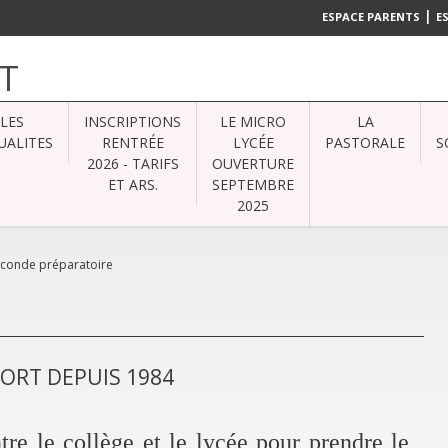
|
ESPACE PARENTS
E
T
LES
INSCRIPTIONS
LE MICRO
LA
UALITES
RENTRÉE
LYCÉE
PASTORALE
S
2026 - TARIFS
OUVERTURE
ET ARS.
SEPTEMBRE
2025
econde préparatoire
FORT DEPUIS 1984
tre le collège et le lycée pour prendre le