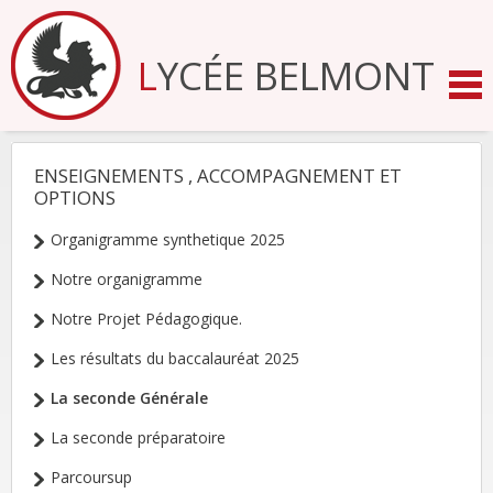
Aller
au
contenu.
LYCÉE BELMONT
|
Aller
à
la
navigation
ENSEIGNEMENTS , ACCOMPAGNEMENT ET
NAVIGATION
OPTIONS
Organigramme synthetique 2025
Notre organigramme
Notre Projet Pédagogique.
Les résultats du baccalauréat 2025
La seconde Générale
La seconde préparatoire
Parcoursup