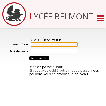
Aller
au
contenu.
LYCÉE BELMONT
|
Aller
à
la
navigation
Identifiant
Mot de passe
Mot de passe oublié ?
Si vous avez oublié votre mot de passe,
nous
pouvons vous en envoyer un nouveau
.