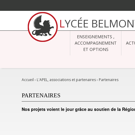
Aller
au
LYCÉE BELMON
contenu.
|
Aller
à
ENSEIGNEMENTS ,
la
navigation
ACCOMPAGNEMENT
ACT
ET OPTIONS
Accueil
›
L'APEL, associations et partenaires
›
Partenaires
PARTENAIRES
Nos projets voient le jour grâce au soutien de la Rég