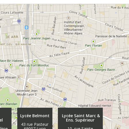
Lycée Belmont
Lycée Saint Marc &
el
Ens. Supérieur
43 rue Pasteur
élène
69007 Lyon
10, rue Sainte