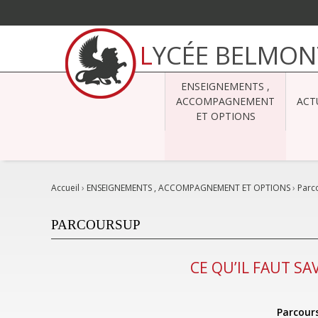
Aller
au
LYCÉE BELMON
contenu.
|
Aller
à
ENSEIGNEMENTS ,
la
navigation
ACCOMPAGNEMENT
ACT
ET OPTIONS
Accueil
›
ENSEIGNEMENTS , ACCOMPAGNEMENT ET OPTIONS
›
Parc
PARCOURSUP
CE QU’IL FAUT S
Parcours