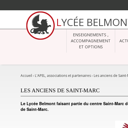
Aller
au
LYCÉE BELMON
contenu.
|
Aller
à
ENSEIGNEMENTS ,
la
navigation
ACCOMPAGNEMENT
ACT
ET OPTIONS
Accueil
›
L'APEL, associations et partenaires
›
Les anciens de Saint
LES ANCIENS DE SAINT-MARC
Le Lycée Belmont faisant partie du centre Saint-Marc d
de Saint-Marc.