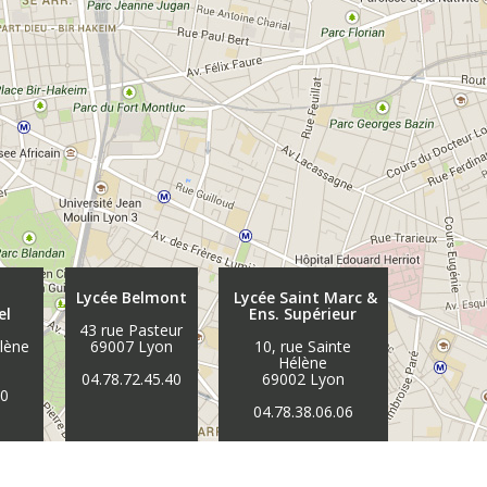
Lycée Belmont
Lycée Saint Marc &
el
Ens. Supérieur
43 rue Pasteur
élène
69007 Lyon
10, rue Sainte
n
Hélène
04.78.72.45.40
69002 Lyon
30
04.78.38.06.06