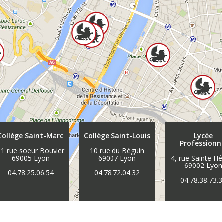
Collège Saint-Marc
Collège Saint-Louis
Lycée
Professionn
11 rue soeur Bouvier
10 rue du Béguin
69005 Lyon
69007 Lyon
4, rue Sainte H
69002 Lyo
04.78.25.06.54
04.78.72.04.32
04.78.38.73.