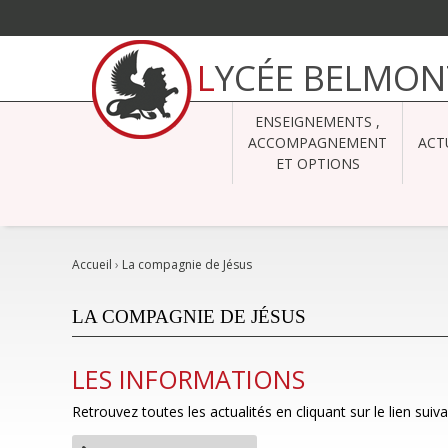
Aller
au
LYCÉE BELMON
contenu.
|
Aller
à
ENSEIGNEMENTS ,
la
navigation
ACCOMPAGNEMENT
ACT
ET OPTIONS
Accueil
›
La compagnie de Jésus
LA COMPAGNIE DE JÉSUS
LES INFORMATIONS
Retrouvez toutes les actualités en cliquant sur le lien sui