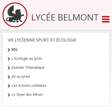
Aller
au
contenu.
LYCÉE BELMONT
|
Aller
à
la
navigation
VIE LYCÉENNE SPORT ET ÉCOLOGIE
NAVIGATION
BDL
L'écologie au lycée
Journée Thématique
AS au lycée
Les Actions solidaires
Le foyer des élèves