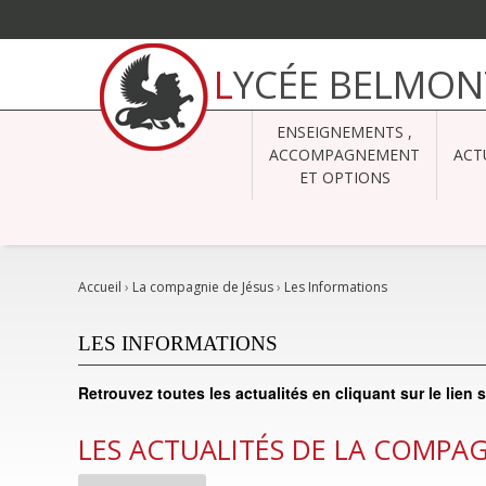
Aller
au
LYCÉE BELMON
contenu.
|
Aller
à
ENSEIGNEMENTS ,
la
navigation
ACCOMPAGNEMENT
ACT
ET OPTIONS
Accueil
›
La compagnie de Jésus
›
Les Informations
LES INFORMATIONS
Retrouvez toutes les actualités en cliquant sur le lien
LES ACTUALITÉS DE LA COMPAG