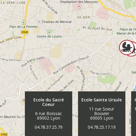
Ecole du Sacré
Ecole Sainte Ursule
Coeur
11 rue Soeur
6 rue Boissac
Bouvier
69002 Lyon
69005 Lyon
04.78.37.25.79
04.78.25.17.19