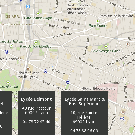
Lycée Belmont
Lycée Saint Marc &
el
Ens. Supérieur
43 rue Pasteur
élène
69007 Lyon
10, rue Sainte
n
Hélène
04.78.72.45.40
69002 Lyon
30
04.78.38.06.06