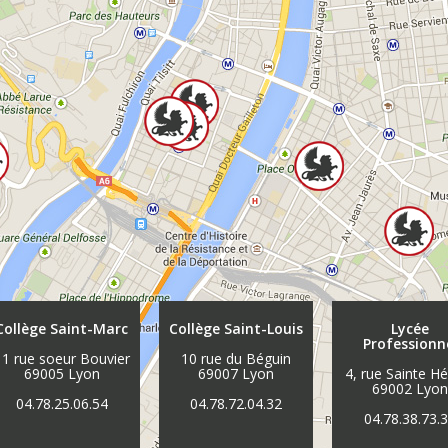
Collège Saint-Marc
Collège Saint-Louis
Lycée
Professionn
11 rue soeur Bouvier
10 rue du Béguin
69005 Lyon
69007 Lyon
4, rue Sainte H
69002 Lyo
04.78.25.06.54
04.78.72.04.32
04.78.38.73.