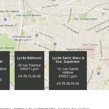
Lycée Belmont
Lycée Saint Marc &
el
Ens. Supérieur
43 rue Pasteur
élène
69007 Lyon
10, rue Sainte
n
Hélène
04.78.72.45.40
69002 Lyon
30
04.78.38.06.06