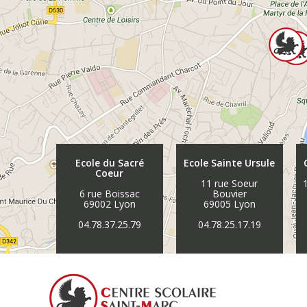
Ecole du Sacré
Ecole Sainte Ursule
Coeur
11 rue Soeur
6 rue Boissac
Bouvier
69002 Lyon
69005 Lyon
04.78.37.25.79
04.78.25.17.19