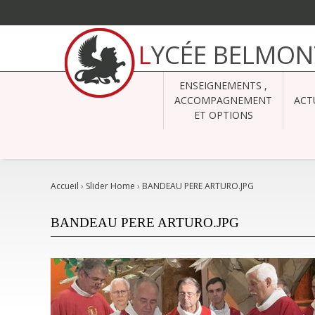
Aller
au
LYCÉE BELMON
contenu.
|
Aller
à
ENSEIGNEMENTS ,
la
navigation
ACCOMPAGNEMENT
ACT
ET OPTIONS
Accueil
›
Slider Home
›
BANDEAU PERE ARTURO.JPG
BANDEAU PERE ARTURO.JPG