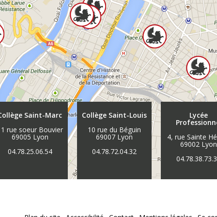
Collège Saint-Marc
Collège Saint-Louis
Lycée
Professionn
11 rue soeur Bouvier
10 rue du Béguin
69005 Lyon
69007 Lyon
4, rue Sainte H
69002 Lyo
04.78.25.06.54
04.78.72.04.32
04.78.38.73.