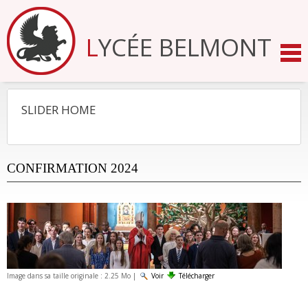
Aller
au
contenu.
LYCÉE BELMONT
|
Aller
à
la
navigation
SLIDER HOME
NAVIGATION
CONFIRMATION 2024
Image dans sa taille originale :
2.25 Mo
|
Voir
Télécharger