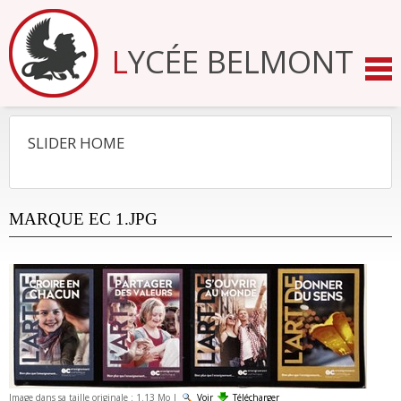
Aller
au
contenu.
LYCÉE BELMONT
|
Aller
à
la
navigation
SLIDER HOME
NAVIGATION
MARQUE EC 1.JPG
Image dans sa taille originale :
1.13 Mo
|
Voir
Télécharger