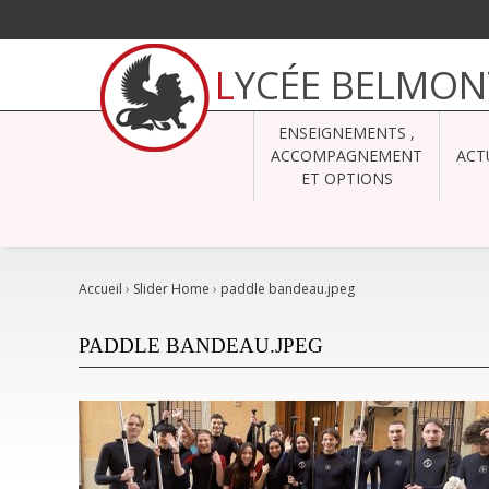
Aller
au
LYCÉE BELMON
contenu.
|
Aller
à
ENSEIGNEMENTS ,
la
navigation
ACCOMPAGNEMENT
ACT
ET OPTIONS
Accueil
›
Slider Home
›
paddle bandeau.jpeg
PADDLE BANDEAU.JPEG