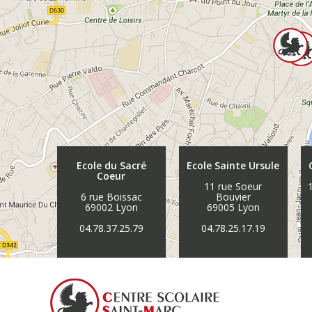
Ecole du Sacré
Ecole Sainte Ursule
Coeur
11 rue Soeur
6 rue Boissac
Bouvier
69002 Lyon
69005 Lyon
04.78.37.25.79
04.78.25.17.19