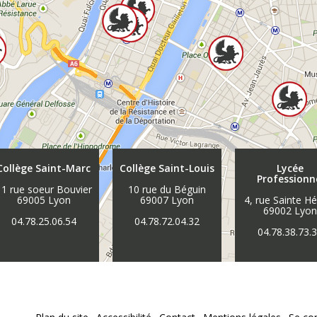
Collège Saint-Marc
Collège Saint-Louis
Lycée
Professionn
11 rue soeur Bouvier
10 rue du Béguin
69005 Lyon
69007 Lyon
4, rue Sainte H
69002 Lyo
04.78.25.06.54
04.78.72.04.32
04.78.38.73.