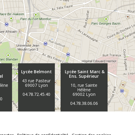
Lycée Belmont
Lycée Saint Marc &
el
Ens. Supérieur
43 rue Pasteur
élène
69007 Lyon
10, rue Sainte
n
Hélène
04.78.72.45.40
69002 Lyon
30
04.78.38.06.06